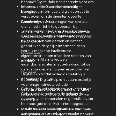
behoudt DigitalHulp zich het recht voor om
Informatie: De Gebruiker dient alle
rente en incassokosten in rekening te
benodigde informatie tijdig en correct te
brengen.
verstrekken om de diensten goed te
kunnen uitvoeren.
Annuleringen: Annuleringen van diensten
dienen schriftelijk te gebeuren. Bij
Toestemming: De Gebruiker garandeert
annulering kunnen annuleringskosten van
dat alle door hem verstrekte informatie vrij
toepassing zijn, afhankelijk van de fase van
is van rechten van derden en dat het
het project.
gebruik van dergelijke informatie geen
inbreuk maakt op intellectuele
5. Intellectueel Eigendom
eigendomsrechten of andere rechten van
Eigendom: Alle intellectuele
derden.
eigendomsrechten met betrekking tot de
geleverde diensten blijven eigendom van
7. Aansprakelijkheid
DigitalHulp totdat volledige betaling is
ontvangen.
Beperking: DigitalHulp is niet aansprakelijk
voor enige indirecte schade,
Gebruik: Na volledige betaling verkrijgt de
gevolgschade, gederfde winst of andere
Gebruiker het recht om de geleverde
schade die voortvloeit uit het gebruik van
ontwerpen en materialen te gebruiken voor
de diensten.
het beoogde doel. Het is niet toegestaan
om de materialen te reproduceren,
Maximale Aansprakelijkheid: De maximale
distribueren of te verkopen zonder
aansprakelijkheid van DigitalHulp is beperkt