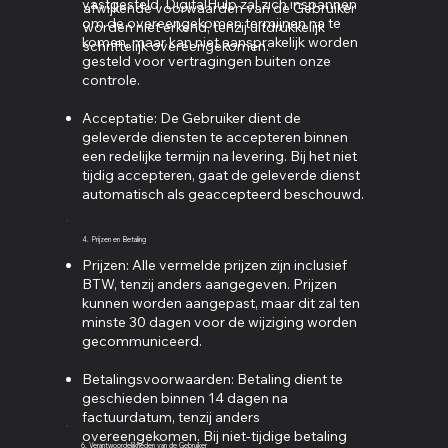
vastgesteld. DigitalHulp zal zich inspannen
afwijkende voorwaarden van de Gebruiker
om de overeengekomen termijnen na te
worden niet erkend, tenzij uitdrukkelijk
komen, maar kan niet aansprakelijk worden
schriftelijk overeengekomen.
gesteld voor vertragingen buiten onze
controle.
Acceptatie: De Gebruiker dient de
geleverde diensten te accepteren binnen
een redelijke termijn na levering. Bij het niet
tijdig accepteren, gaat de geleverde dienst
automatisch als geaccepteerd beschouwd.
4. Prijzen en Betaling
Prijzen: Alle vermelde prijzen zijn inclusief
BTW, tenzij anders aangegeven. Prijzen
kunnen worden aangepast, maar dit zal ten
minste 30 dagen voor de wijziging worden
gecommuniceerd.
Betalingsvoorwaarden: Betaling dient te
geschieden binnen 14 dagen na
factuurdatum, tenzij anders
overeengekomen. Bij niet-tijdige betaling
6. Verantwoordelijkheden van de Gebruiker