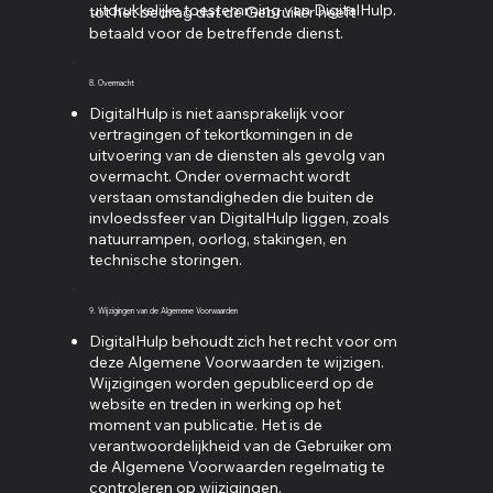
uitdrukkelijke toestemming van DigitalHulp.
tot het bedrag dat de Gebruiker heeft
betaald voor de betreffende dienst.
8. Overmacht
DigitalHulp is niet aansprakelijk voor
vertragingen of tekortkomingen in de
uitvoering van de diensten als gevolg van
overmacht. Onder overmacht wordt
verstaan omstandigheden die buiten de
invloedssfeer van DigitalHulp liggen, zoals
natuurrampen, oorlog, stakingen, en
technische storingen.
9. Wijzigingen van de Algemene Voorwaarden
DigitalHulp behoudt zich het recht voor om
deze Algemene Voorwaarden te wijzigen.
Wijzigingen worden gepubliceerd op de
website en treden in werking op het
moment van publicatie. Het is de
verantwoordelijkheid van de Gebruiker om
de Algemene Voorwaarden regelmatig te
controleren op wijzigingen.