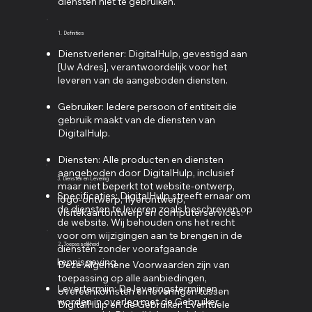
diensten niet te gebruiken.
1. Definities
Dienstverlener: DigitalHulp, gevestigd aan
[Uw Adres], verantwoordelijk voor het
leveren van de aangeboden diensten.
Gebruiker: Iedere persoon of entiteit die
gebruik maakt van de diensten van
DigitalHulp.
Diensten: Alle producten en diensten
aangeboden door DigitalHulp, inclusief
3. Diensten en Levering
maar niet beperkt tot website-ontwerp,
Specificaties: DigitalHulp streeft ernaar om
logo-ontwerp, flyerontwerp,
de diensten te leveren zoals beschreven op
visitekaartontwerp en computerservices.
de website. Wij behouden ons het recht
voor om wijzigingen aan te brengen in de
2. Toepasselijkheid
diensten zonder voorafgaande
kennisgeving.
Deze Algemene Voorwaarden zijn van
toepassing op alle aanbiedingen,
Levertermijn: De leveringstermijnen
overeenkomsten en leveringen tussen
worden in overleg met de Gebruiker
DigitalHulp en de Gebruiker. Eventuele