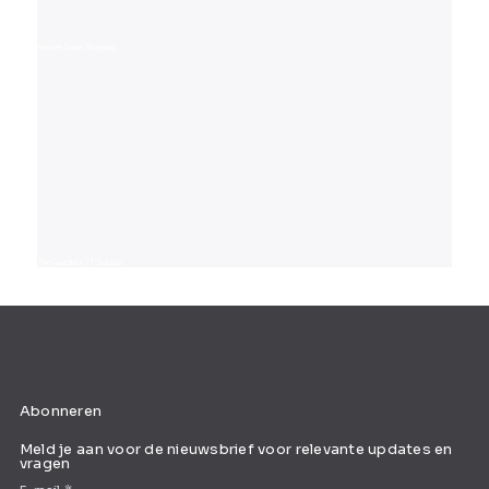
Selcore Online Shopping
The Guardians IT Solution
Abonneren
Meld je aan voor de nieuwsbrief voor relevante updates en
vragen